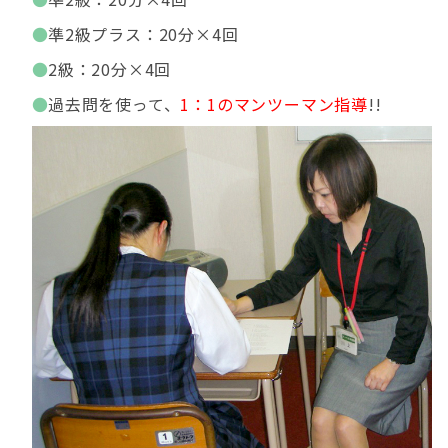
準2級プラス：20分×4回
2級：20分×4回
過去問を使って、
1：1のマンツーマン指導
!!