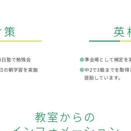
対策
英
毎日塾で勉強会
準会場として検定を
日の朝学習を実施
中2で3級までを取得
奨励しています。
教室からの
インフォメーション