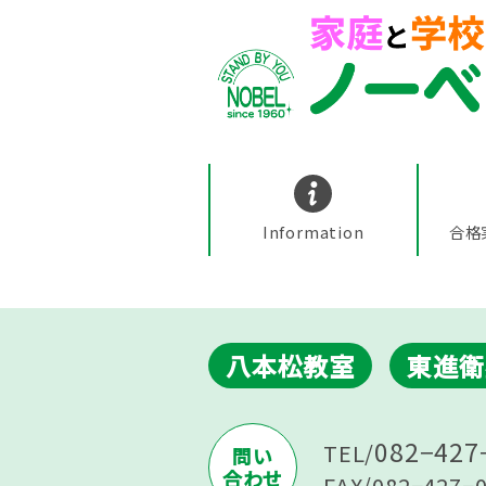
Information
合格
八本松教室
東進衛
082−427
TEL/
問い
合わせ
FAX/082−427−