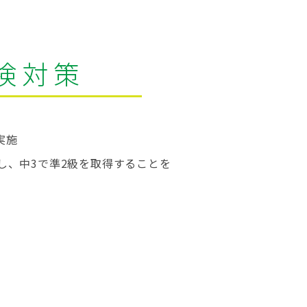
検対策
実施
し、中3で準2級を取得することを